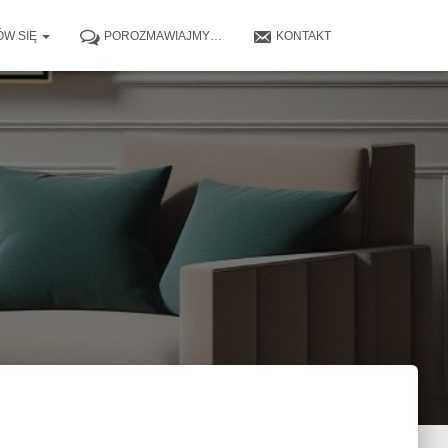
W SIĘ
POROZMAWIAJMY…
KONTAKT