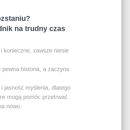
ozstaniu?
nik na trudny czas
?
 i konieczne, zawsze niesie
 pewna historia, a zaczyna
i jasność myślenia, dlatego
tóre mogą pomóc przetrwać
 na nowo.